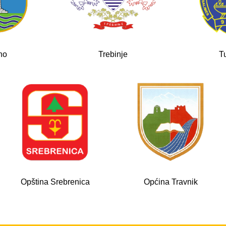
no
Trebinje
T
Opština Srebrenica
Općina Travnik