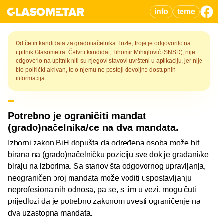
info
teme
Od četiri kandidata za gradonačelnika Tuzle, troje je odgovorilo na
upitnik Glasometra. Četvrti kandidat, Tihomir Mihajlović (SNSD), nije
odgovorio na upitnik niti su njegovi stavovi uvršteni u aplikaciju, jer nije
bio politički aktivan, te o njemu ne postoji dovoljno dostupnih
informacija.
Potrebno je ograničiti mandat
(grado)načelnika/ce na dva mandata.
Izborni zakon BiH dopušta da određena osoba može biti
birana na (grado)načelničku poziciju sve dok je građani/ke
biraju na izborima. Sa stanovišta odgovornog upravljanja,
neograničen broj mandata može voditi uspostavljanju
neprofesionalnih odnosa, pa se, s tim u vezi, mogu čuti
prijedlozi da je potrebno zakonom uvesti ograničenje na
dva uzastopna mandata.