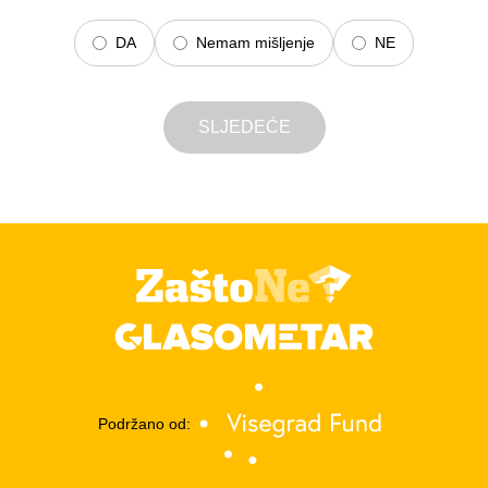
DA
Nemam mišljenje
NE
SLJEDEĆE
Podržano od: