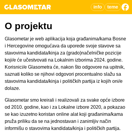
info
teme
O projektu
Glasometar je web aplikacija koja građanima/kama Bosne
i Hercegovine omogućava da uporede svoje stavove sa
stavovima kandidata/kinja za (grado)načelničke pozicije
koji/e će učestvovati na Lokalnim izborima 2024. godine.
Korisnici/e Glasometra će, nakon što odgovore na upitnik,
saznati koliko se njihovi odgovori procentualno slažu sa
stavovima kandidata/kinja i političkih partija iz kojih oni/e
dolaze.
Glasometar smo kreirali i realizovali za svake opće izbore
od 2010. godine, kao i za Lokalne izbore 2020, a pokazao
se kao izuzetno koristan online alat koji građanima/kama
pruža priliku da se na jednostavan i zanimljiv način
informišu o stavovima kandidata/kinja i političkih partija.