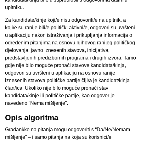
upitniku.
Za kandidate/kinje koji/e nisu odgovorili/e na upitnik, a
koji/e su ranije bili/e politički aktivni/e, odgovori su uvršteni
u aplikaciju nakon istraživanja i prikupljanja informacija o
određenim pitanjima na osnovu njihovog ranijeg političkog
djelovanja, javno iznesenih stavova, inicijativa,
predstavljenih predizbornih programa i drugih izvora. Tamo
gdje nije bilo moguće pronaći stavove kandidata/kinja,
odgovori su uvršteni u aplikaciju na osnovu ranije
iznesenih stavova političke partije čiji/a je kandidat/kinja
član/ica. Ukoliko nije bilo moguće pronaći stav
kandidata/kinje ili političke partije, kao odgovor je
navedeno “Nema mišljenje”.
Opis algoritma
Građani/ke na pitanja mogu odgovoriti s “Da/Ne/Nemam
mišljenje” – i samo pitanja na koja su korisnici/e