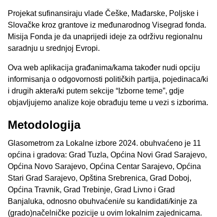
Projekat sufinansiraju vlade Češke, Mađarske, Poljske i
Slovačke kroz grantove iz međunarodnog
Visegrad fonda
.
Misija Fonda je da unaprijedi ideje za održivu regionalnu
saradnju u srednjoj Evropi.
Ova web aplikacija građanima/kama također nudi opciju
informisanja o odgovornosti političkih partija, pojedinaca/ki
i drugih aktera/ki putem sekcije “Izborne teme”, gdje
objavljujemo analize koje obrađuju teme u vezi s izborima.
Metodologija
Glasometrom za Lokalne izbore 2024. obuhvaćeno je 11
općina i gradova: Grad Tuzla, Općina Novi Grad Sarajevo,
Općina Novo Sarajevo, Općina Centar Sarajevo, Općina
Stari Grad Sarajevo, Opština Srebrenica, Grad Doboj,
Općina Travnik, Grad Trebinje, Grad Livno i Grad
Banjaluka, odnosno obuhvaćeni/e su kandidati/kinje za
(grado)načelničke pozicije u ovim lokalnim zajednicama.