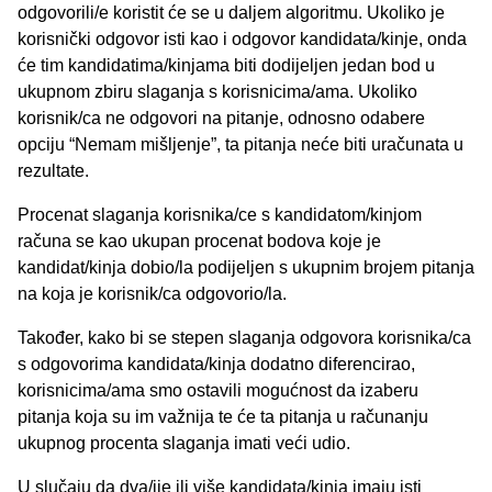
odgovorili/e koristit će se u daljem algoritmu. Ukoliko je
korisnički odgovor isti kao i odgovor kandidata/kinje, onda
će tim kandidatima/kinjama biti dodijeljen jedan bod u
ukupnom zbiru slaganja s korisnicima/ama. Ukoliko
korisnik/ca ne odgovori na pitanje, odnosno odabere
opciju “Nemam mišljenje”, ta pitanja neće biti uračunata u
rezultate.
Procenat slaganja korisnika/ce s kandidatom/kinjom
računa se kao ukupan procenat bodova koje je
kandidat/kinja dobio/la podijeljen s ukupnim brojem pitanja
na koja je korisnik/ca odgovorio/la.
Također, kako bi se stepen slaganja odgovora korisnika/ca
s odgovorima kandidata/kinja dodatno diferencirao,
korisnicima/ama smo ostavili mogućnost da izaberu
pitanja koja su im važnija te će ta pitanja u računanju
ukupnog procenta slaganja imati veći udio.
U slučaju da dva/ije ili više kandidata/kinja imaju isti