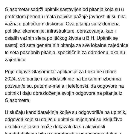
Glasometar sadrži upitnik sastavljen od pitanja koja su u
proteklom periodu imala najviše pažnje javnosti ili su bila
važna u političkom diskursu. Ova pitanja su iz domena
politike, ekonomije, infrastrukture, obrazovanja, kao i
ostalih važnih sfera političkog života u BiH. Upitnik se
sastoji od seta generalnih pitanja za sve lokalne zajednice
te seta posebnih pitanja, specifičnih za određenu lokalnu
zajednicu.
Prije objave Glasometar aplikacije za Lokalne izbore
2024, sve partije i kandidati/kinje na Lokalnim izborima
pozvani/e su, putem e-maila i telefonski, da odgovore na
upitnik i daju obrazloženja svojih odgovora na pitanja iz
Glasometra.
U slučaju kandidata/kinja koji/e su odgovorili/e na upitnik,
odgovori koje su dali/e u upitniku mijenjani su isključivo
ukoliko se jasno može dokazati da su aktivnosti
kandidata/kinja bile u suprotnosti s odgovorima datim u