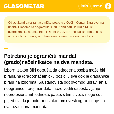
info
teme
Od pet kandidata za načelničku poziciju u Općini Centar Sarajevo, na
upitnik Glasometra odgovorila su tri. Kandidati Hajrudin Mulić
(Demokratska stranka BiH) i Dennis Gratz (Demokratska fronta) nisu
odgovorili na upitnik, te njihovi stavovi nisu uvršteni u aplikaciju.
Potrebno je ograničiti mandat
(grado)načelnika/ce na dva mandata.
Izborni zakon BiH dopušta da određena osoba može biti
birana na (grado)načelničku poziciju sve dok je građani/ke
biraju na izborima. Sa stanovišta odgovornog upravljanja,
neograničen broj mandata može voditi uspostavljanju
neprofesionalnih odnosa, pa se, s tim u vezi, mogu čuti
prijedlozi da je potrebno zakonom uvesti ograničenje na
dva uzastopna mandata.