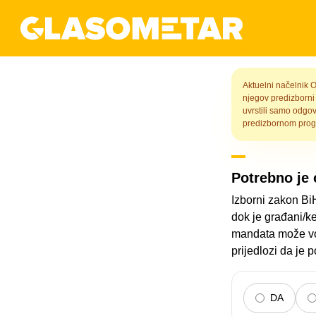
Aktuelni načelnik 
njegov predizborni
uvrstili samo odgo
predizbornom prog
Potrebno je 
Izborni zakon Bi
dok je građani/k
mandata može vod
prijedlozi da je
DA