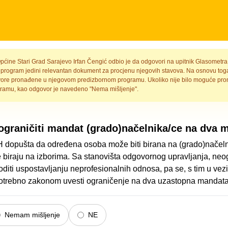
Općine Stari Grad Sarajevo Irfan Čengić odbio je da odgovori na upitnik Glasometra
 program jedini relevantan dokument za procjenu njegovih stavova. Na osnovu toga
vore pronađene u njegovom predizbornom programu. Ukoliko nije bilo moguće pron
ramu, kao odgovor je navedeno "Nema mišljenje".
ograničiti mandat (grado)načelnika/ce na dva 
H dopušta da određena osoba može biti birana na (grado)načeln
e biraju na izborima. Sa stanovišta odgovornog upravljanja, neo
iti uspostavljanju neprofesionalnih odnosa, pa se, s tim u vezi
 potrebno zakonom uvesti ograničenje na dva uzastopna mandata
Nemam mišljenje
NE