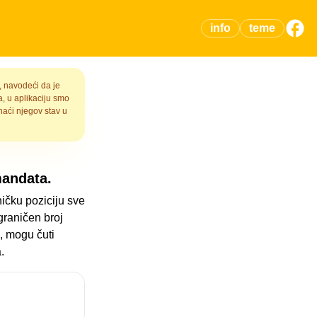
info
teme
, navodeći da je
, u aplikaciju smo
aći njegov stav u
mandata.
ičku poziciju sve
graničen broj
, mogu čuti
.