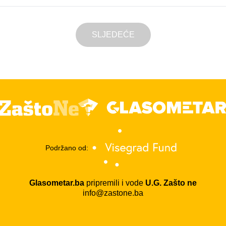
SLJEDEĆE
Podržano od:
Glasometar.ba
pripremili i vode
U.G. Zašto ne
info@zastone.ba